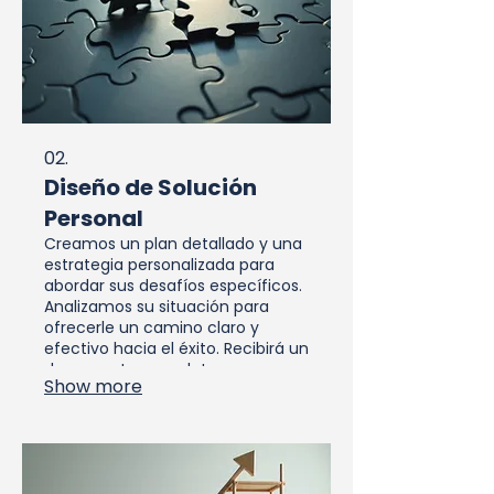
02.
Diseño de Solución
Personal
Creamos un plan detallado y una
estrategia personalizada para
abordar sus desafíos específicos.
Analizamos su situación para
ofrecerle un camino claro y
efectivo hacia el éxito. Recibirá un
documento completo con pasos
Show more
accionables y recomendaciones
expertas.