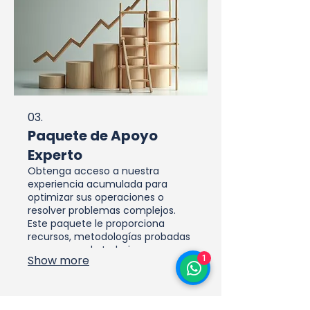
03.
Paquete de Apoyo
Experto
Obtenga acceso a nuestra
experiencia acumulada para
optimizar sus operaciones o
resolver problemas complejos.
Este paquete le proporciona
recursos, metodologías probadas
y un marco de trabajo
Show more
1
estructurado. Está diseñado para
potenciar su capacidad y
asegurar resultados eficientes.