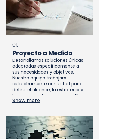
01.
Proyecto a Medida
Desarrollamos soluciones únicas
adaptadas específicamente a
sus necesidades y objetivos.
Nuestro equipo trabajará
estrechamente con usted para
definir el alcance, la estrategia y
la ejecución de su proyecto. El
Show more
resultado será una entrega
personalizada que supera sus
expectativas.