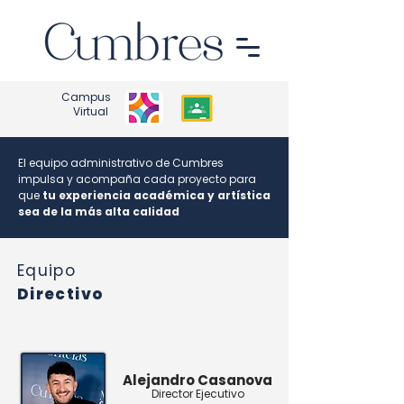
Campus
Virtual
El equipo administrativo de Cumbres
impulsa y acompaña cada proyect
o
para
que
tu experiencia académica y artística
sea de la más alta calidad
Equipo
Directivo
Alejandro Casanova
Director Ejecutivo