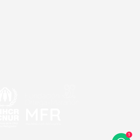
idades Colaboradoras
1