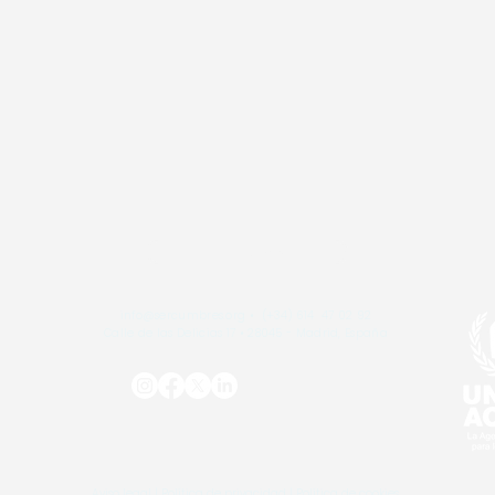
Ent
Inscribirme
info@sercumbres.org
• (+34) 614 47 02 92
Calle de las Delicias 17 • 28045 - Madrid, España
Aviso legal
|
Política de privacidad
|
Política de cookies