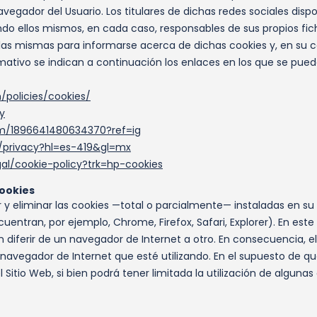
egador del Usuario. Los titulares de dichas redes sociales dispo
ndo ellos mismos, en cada caso, responsables de sus propios fic
 a las mismas para informarse acerca de dichas cookies y, en su 
mativo se indican a continuación los enlaces en los que se pued
policies/cookies/
y
om/1896641480634370?ref=ig
m/privacy?hl=es-419&gl=mx
gal/cookie-policy?trk=hp-cookies
cookies
r y eliminar las cookies —total o parcialmente— instaladas en su
entran, por ejemplo, Chrome, Firefox, Safari, Explorer). En este
 diferir de un navegador de Internet a otro. En consecuencia, el
o navegador de Internet que esté utilizando. En el supuesto de q
itio Web, si bien podrá tener limitada la utilización de algunas