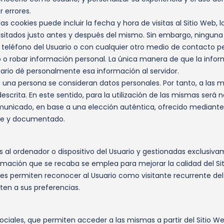
r errores.
s cookies puede incluir la fecha y hora de visitas al Sitio Web, 
s visitados justo antes y después del mismo. Sin embargo, ningu
eléfono del Usuario o con cualquier otro medio de contacto pe
o o robar información personal. La única manera de que la info
uario dé personalmente esa información al servidor.
a una persona se consideran datos personales. Por tanto, a las m
escrita. En este sentido, para la utilización de las mismas será
municado, en base a una elección auténtica, ofrecido mediante u
ible y documentado.
s al ordenador o dispositivo del Usuario y gestionadas exclusi
rmación que se recaba se emplea para mejorar la calidad del Si
es permiten reconocer al Usuario como visitante recurrente del
ten a sus preferencias.
ciales, que permiten acceder a las mismas a partir del Sitio Web