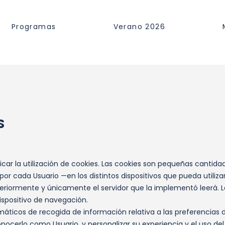
Programas
Verano 2026
S
icar la utilización de cookies. Las cookies son pequeñas cantid
or cada Usuario —en los distintos dispositivos que pueda utiliza
riormente y únicamente el servidor que la implementó leerá. Las
spositivo de navegación.
áticos de recogida de información relativa a las preferencias 
econocerlo como Usuario, y personalizar su experiencia y el uso d