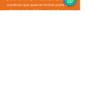
creativas que quieran formar parte de
este proyecto artístico-social. Tu
tiempo, habilidades y energía pueden
marcar la diferencia en la vida de
personas refugiadas, migrantes o
desplazadas.
Puedes Colaborar en Distintas
Areas:
• Apoyo en ensayos y conciertos
• Logística y producción de eventos
• Comunicación y creación de
contenido digital
• Acompañamiento a participantes
• Traducción o mediación cultural
No necesitas ser músico,
solo tener ganas de sumar.