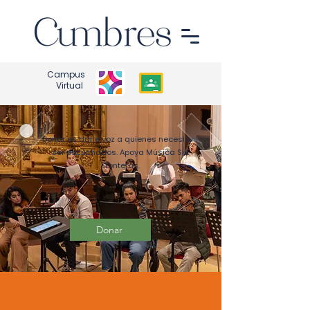
Campus
Virtual
Donar es darle voz a quienes necesitan
ser escuchados. Apoya Música Sin
Fronteras.
Donar