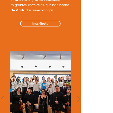
migrantes, entre otros, que han hecho
de
Madrid
su nuevo hogar.
Inscríbete